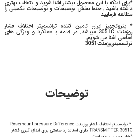
*برای اینکه با این محصول بیشتر اشنا شوید و انتخاب بهتری
داشته باشید . حتما بخش توضیحات و توضیحات تکمیلی را
مطالعه فرمایید.
* پتروتجهیز ایران تامین کننده ترانسمیتر اختلاف فشار
روزمنت 3051C میباشد. در ادامه با عملکرد و ویژگی های
اساسی اشنا می شویم.
ترانسمیترروزمنت3051
توضیحات
*
ترانسمیتر اختلاف فشار روزمنت Rosemount pressure Difference
TRANSMITTER 3051C دارای استاندارد صنعتی برای اندازه گیری فشار.
فشار. جریان سطح است.